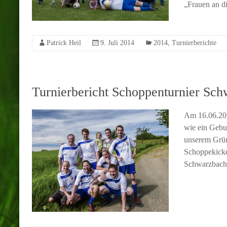
„Frauen an d
Patrick Heil
9. Juli 2014
2014
,
Turnierberichte
Turnierbericht Schoppenturnier Sc
Am 16.06.201
wie ein Gebu
unserem Grün
Schoppekicker
Schwarzbache