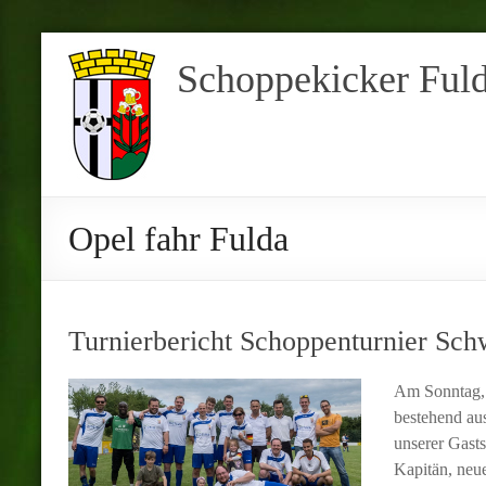
Schoppekicker Ful
Opel fahr Fulda
Turnierbericht Schoppenturnier Sc
Am Sonntag, 
bestehend aus
unserer Gast
Kapitän, neu