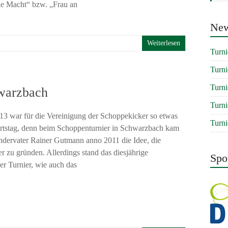
ie Macht“ bzw. „Frau an
Ne
Weiterlesen
Turni
Turni
Turni
hwarzbach
Turni
3 war für die Vereinigung der Schoppekicker so etwas
Turni
rtstag, denn beim Schoppenturnier in Schwarzbach kam
dervater Rainer Gutmann anno 2011 die Idee, die
 zu gründen. Allerdings stand das diesjährige
Spo
r Turnier, wie auch das