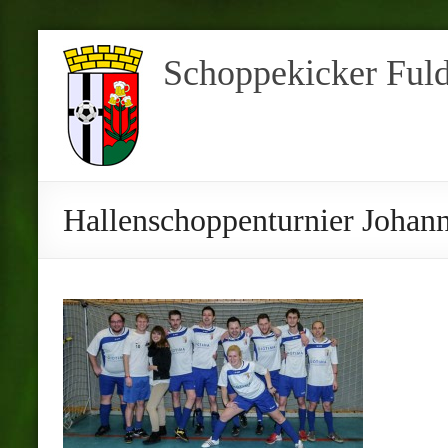
Schoppekicker Ful
Hallenschoppenturnier Johan