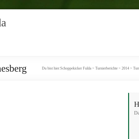
da
nesberg
Du bist hier:
Schoppekicker Fulda
>
Turnierberichte
>
2014
>
Tur
H
Da