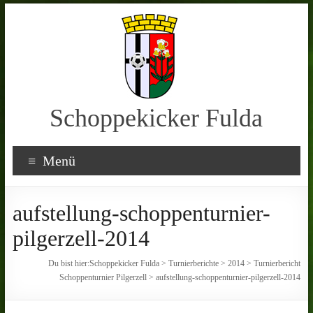
Schoppekicker Fulda
Menü
aufstellung-schoppenturnier-
pilgerzell-2014
Du bist hier:
Schoppekicker Fulda
>
Turnierberichte
>
2014
>
Turnierbericht
Schoppenturnier Pilgerzell
>
aufstellung-schoppenturnier-pilgerzell-2014